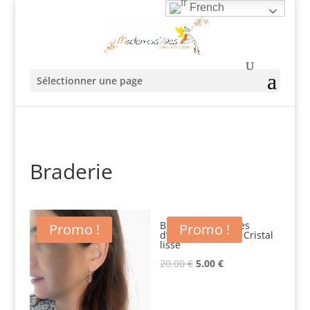
French
Sélectionner une page
Braderie
BRADERIE : Boucles
Promo !
Promo !
d’oreilles SPIRALE Cristal
lisse
Original
Current
20.00
€
5.00
€
price
price
was:
is: