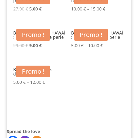
perle
funky
Original
Current
27.00
€
5.00
€
10.00
€
–
15.00
€
price
price
was:
is:
27.00 €.
5.00 €.
BRADERIE Epingle HAWAÏ
BRADERIE Epingle HAWAÏ
Promo !
Promo !
: pâte FIMO grosse perle
: pâte FIMO petite perle
Original
Current
29.00
€
9.00
€
5.00
€
–
10.00
€
price
price
was:
is:
29.00 €.
9.00 €.
BRADERIE épingles
Promo !
diverses
5.00
€
–
12.00
€
Spread the love