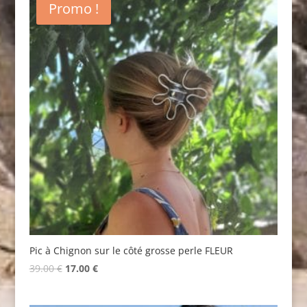
Promo !
Pic à Chignon sur le côté grosse perle FLEUR
Original
Current
39.00
€
17.00
€
price
price
was:
is: