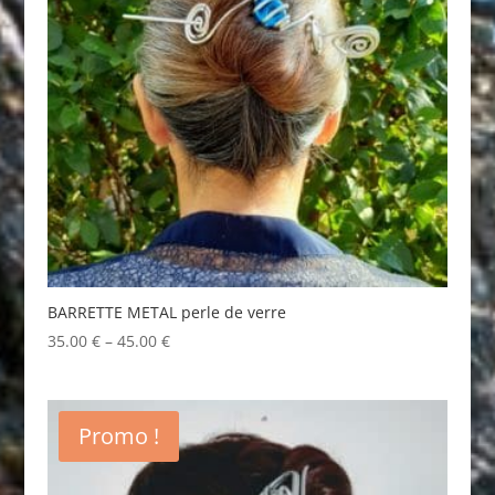
BARRETTE METAL perle de verre
35.00
€
–
45.00
€
Promo !