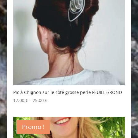
Pic à Chignon sur le côté grosse perle FEUILLE/ROND
17.00
€
–
25.00
€
Promo !