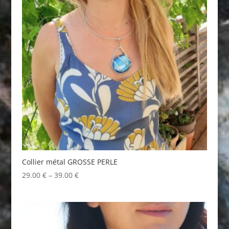
Collier métal GROSSE PERLE
29.00
€
–
39.00
€