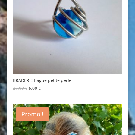
BRADERIE Bague petite perle
Original
Current
27.00
€
5.00
€
price
price
was:
is:
27.00 €.
5.00 €.
Promo !