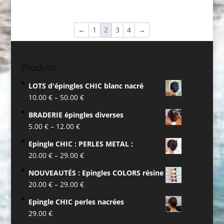
←
1
2
3
4
→
Produits
LOTS d'épingles CHIC blanc nacré
10.00
€
–
50.00
€
BRADERIE épingles diverses
5.00
€
–
12.00
€
Epingle CHIC : PERLES METAL :
20.00
€
–
29.00
€
NOUVEAUTÉS : Epingles COLORS résine
20.00
€
–
29.00
€
Epingle CHIC perles nacrées
29.00
€