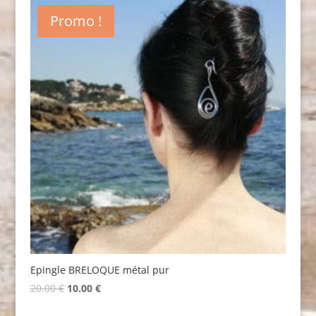
39.00 €.
17.00 €.
Promo !
Epingle BRELOQUE métal pur
Original
Current
20.00
€
10.00
€
price
price