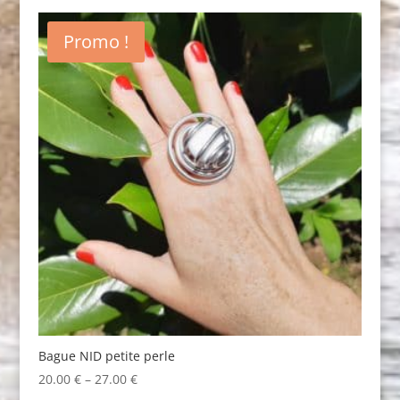
was:
is:
20.00 €.
10.00 €.
Promo !
Bague NID petite perle
20.00
€
–
27.00
€