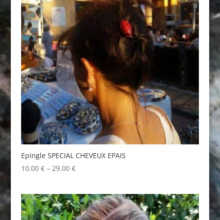
Epingle SPECIAL CHEVEUX EPAIS
10.00
€
–
29.00
€