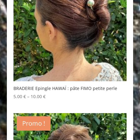
BRADERIE Epingle HAWAÏ : pâte FIMO petite perle
5.00
€
–
10.00
€
Promo !