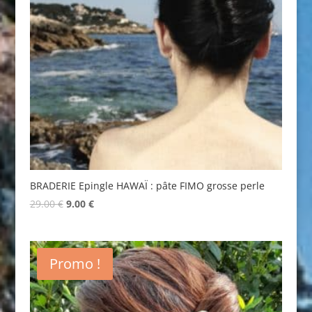
BRADERIE Epingle HAWAÏ : pâte FIMO grosse perle
Original
Current
29.00
€
9.00
€
price
price
was:
is:
29.00 €.
9.00 €.
Promo !