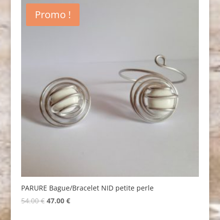
Promo !
PARURE Bague/Bracelet NID petite perle
Original
Current
54.00
€
47.00
€
price
price