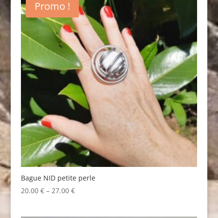
Promo !
Bague NID petite perle
20.00
€
–
27.00
€