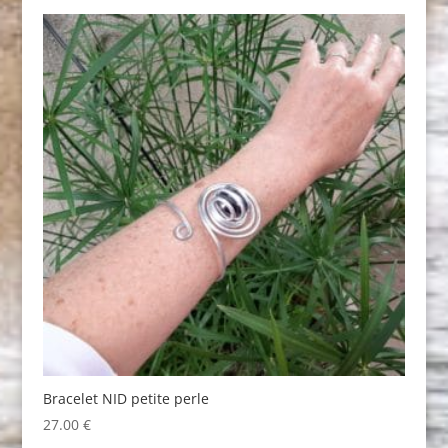
was:
is:
54.00 €.
47.00 €.
Bracelet NID petite perle
27.00
€