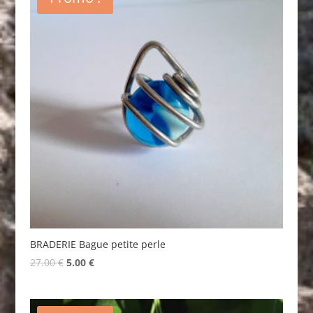
BRADERIE Bague petite perle
Original
Current
27.00
€
5.00
€
price
price
was:
is:
27.00 €.
5.00 €.