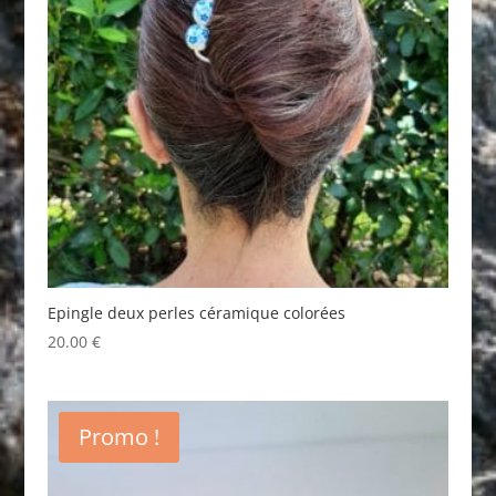
Epingle deux perles céramique colorées
20.00
€
Promo !