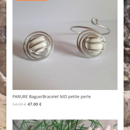
PARURE Bague/Bracelet NID petite perle
Original
Current
54.00
€
47.00
€
price
price
was:
is:
54.00 €.
47.00 €.