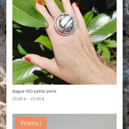
Bague NID petite perle
20.00
€
–
27.00
€
Promo !