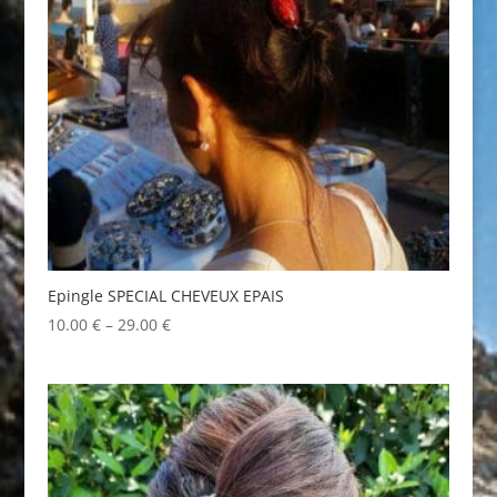
Epingle SPECIAL CHEVEUX EPAIS
10.00
€
–
29.00
€