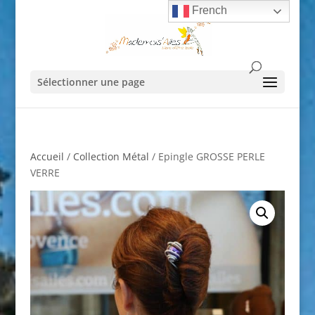
French
Sélectionner une page
Accueil
/
Collection Métal
/ Epingle GROSSE PERLE
VERRE